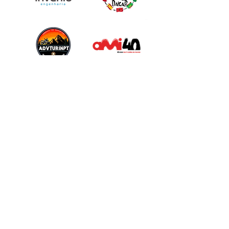
CONTACTOS
+351 221 155 562
* Chamada para rede fixa nacional
Rua Alves Redol, n.º 298-C |
4050-042
Porto
SIGA-NOS
Política de Privacidade
Políticas de Cookies